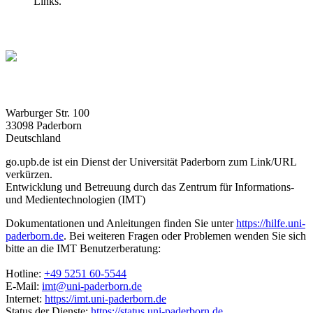
Links.
Warburger Str. 100
33098 Paderborn
Deutschland
go.upb.de ist ein Dienst der Universität Paderborn zum Link/URL
verkürzen.
Entwicklung und Betreuung durch das Zentrum für Informations-
und Medientechnologien (IMT)
Dokumentationen und Anleitungen finden Sie unter
https://hilfe.uni-
paderborn.de
. Bei weiteren Fragen oder Problemen wenden Sie sich
bitte an die IMT Benutzerberatung:
Hotline:
+49 5251 60-5544
E-Mail:
imt@uni-paderborn.de
Internet:
https://imt.uni-paderborn.de
Status der Dienste:
https://status.uni-paderborn.de